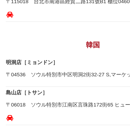
〒115018 台北市南港區經貿二路131號B1 櫃位0460
韓国
明洞店［ミョンドン］
〒04536 ソウル特別市中区明洞2街32-27 S,マーケ
島山店［トサン］
〒06018 ソウル特別市江南区言珠路172街65 ヒュー