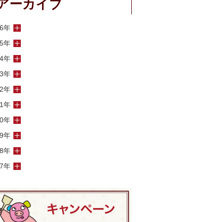
アーカイブ
26年
25年
24年
23年
22年
21年
20年
19年
18年
17年