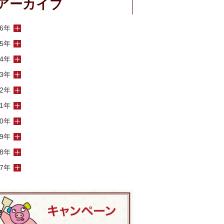
アーカイブ
26年
25年
24年
23年
22年
21年
20年
19年
18年
17年