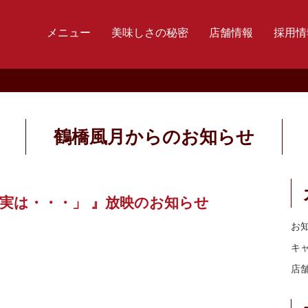
メニュー
美味しさの秘密
店舗情報
採用情
鶴橋風月からのお知らせ
実は・・・」 』放映のお知らせ
お
キ
店