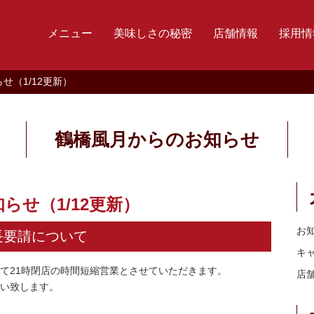
メニュー
美味しさの秘密
店舗情報
採用情
せ（1/12更新）
鶴橋風月からのお知らせ
らせ（1/12更新）
お
長要請について
キ
て21時閉店の時間短縮営業とさせていただきます。
店
い致します。