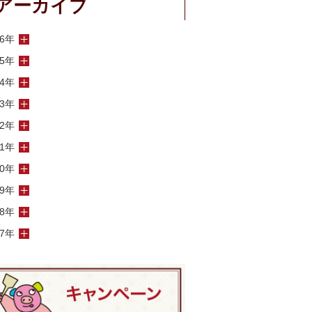
アーカイブ
26年
25年
24年
23年
22年
21年
20年
19年
18年
17年