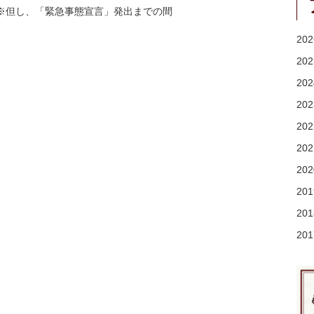
※但し、「緊急事態宣言」発出までの間
20
20
20
20
20
20
20
20
20
20