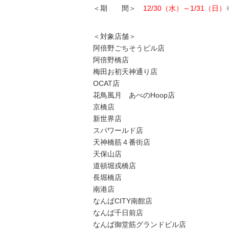
＜期 間＞
12/30（水）～1/31（日）
＜対象店舗＞
阿倍野ごちそうビル店
阿倍野橋店
梅田お初天神通り店
OCAT店
花鳥風月 あべのHoop店
京橋店
新世界店
スパワールド店
天神橋筋４番街店
天保山店
道頓堀戎橋店
長堀橋店
南港店
なんばCITY南館店
なんば千日前店
なんば御堂筋グランドビル店