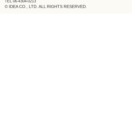
TEL.06-4304-0213
© IDEA CO., LTD. ALL RIGHTS RESERVED.