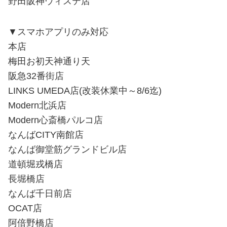
野田阪神ウィステ店
▼スマホアプリのみ対応
本店
梅田お初天神通り天
阪急32番街店
LINKS UMEDA店(改装休業中～8/6迄)
Modern北浜店
Modern心斎橋パルコ店
なんばCITY南館店
なんば御堂筋グランドビル店
道頓堀戎橋店
長堀橋店
なんば千日前店
OCAT店
阿倍野橋店