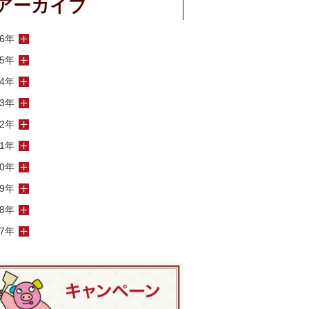
アーカイブ
26年
25年
24年
23年
22年
21年
20年
19年
18年
17年