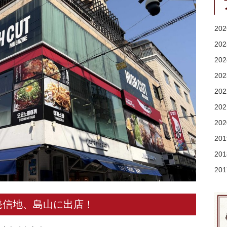
20
20
20
20
20
20
20
20
20
20
発信地、島山に出店！